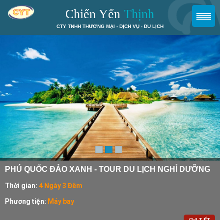
Chiến Yến
Thịnh
CTY TNHH THƯƠNG MẠI - DỊCH VỤ - DU LỊCH
TP HỒ CHÍ MINH - VŨNG TẦU - BÌNH CHÂU
Xuất phát từ:
TP Hồ Chí Minh
Kết thúc ở:
TP Hồ Chí Minh
Điểm đến:
Vũng Tầu – Bình Châu