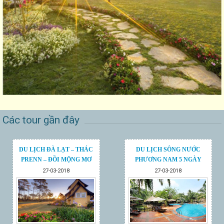
Các tour gần đây
DU LỊCH ĐÀ LẠT – THÁC
DU LỊCH SÔNG NƯỚC
PRENN – ĐỒI MỘNG MƠ
PHƯƠNG NAM 5 NGÀY
27-03-2018
27-03-2018