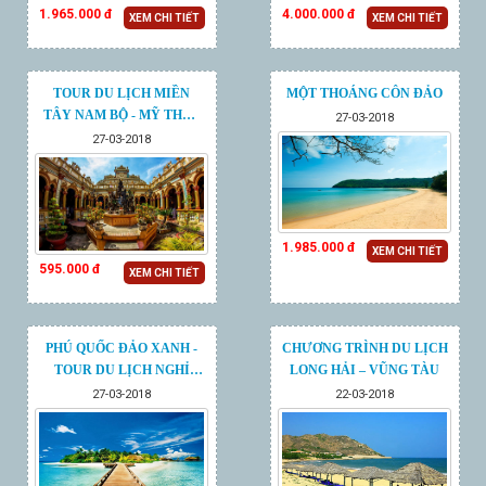
1.965.000 đ
4.000.000 đ
XEM CHI TIẾT
XEM CHI TIẾT
TOUR DU LỊCH MIỀN
MỘT THOÁNG CÔN ĐẢO
TÂY NAM BỘ - MỸ THO -
27-03-2018
CẦN THƠ
27-03-2018
1.985.000 đ
XEM CHI TIẾT
595.000 đ
XEM CHI TIẾT
PHÚ QUỐC ĐẢO XANH -
CHƯƠNG TRÌNH DU LỊCH
TOUR DU LỊCH NGHỈ
LONG HẢI – VŨNG TÀU
DƯỠNG
27-03-2018
22-03-2018