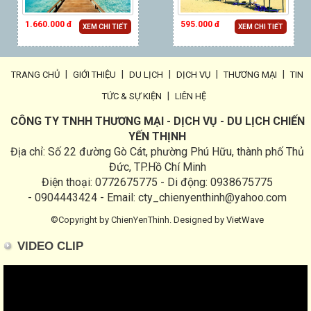
1.660.000 đ
595.000 đ
XEM CHI TIẾT
XEM CHI TIẾT
|
|
|
|
|
TRANG CHỦ
GIỚI THIỆU
DU LỊCH
DỊCH VỤ
THƯƠNG MẠI
TIN
|
TỨC & SỰ KIỆN
LIÊN HỆ
CÔNG TY TNHH THƯƠNG MẠI - DỊCH VỤ - DU LỊCH CHIẾN
YẾN THỊNH
Địa chỉ: Số 22 đường Gò Cát, phường Phú Hữu, thành phố Thủ
Đức, TP.Hồ Chí Minh
Điện thoại: 0772675775 - Di động: 0938675775
- 0904443424 - Email: cty_chienyenthinh@yahoo.com
©Copyright by ChienYenThinh. Designed by
VietWave
VIDEO CLIP