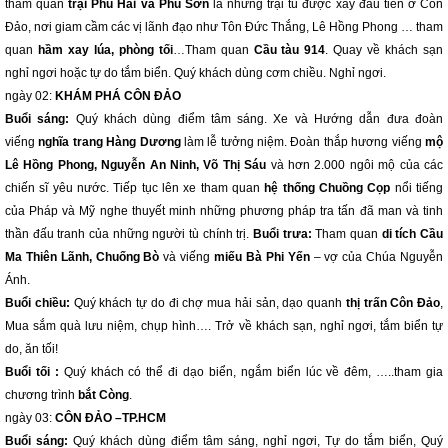
tham quan
trại Phú Hải và Phú Sơn
là những trại tù được xây đầu tiên ở Côn
Đảo, nơi giam cầm các vị lãnh đạo như Tôn Đức Thắng, Lê Hồng Phong … tham
quan
hầm xay lúa, phòng tối
…Tham quan
Cầu tàu 914
. Quay về khách sạn
nghỉ ngơi hoặc tự do tắm biển. Quý khách dùng cơm chiều. Nghỉ ngơi.
ngày 02:
KHÁM PHÁ CÔN ĐẢO
Buổi sáng:
Quý khách dùng điểm tâm sáng. Xe và Hướng dẫn đưa đoàn
viếng
nghĩa trang Hàng Dương
làm lễ tưởng niệm. Đoàn thắp hương viếng
mộ
Lê Hồng Phong, Nguyễn An Ninh, Võ Thị Sáu
và hơn 2.000 ngôi mộ của các
chiến sĩ yêu nước. Tiếp tục lên xe tham quan
hệ thống Chuồng Cọp
nổi tiếng
của Pháp và Mỹ nghe thuyết minh những phương pháp tra tấn đã man và tinh
thần đấu tranh của những người tù chính trị.
Buổi trưa:
Tham quan
di tích Cầu
Ma Thiên Lãnh, Chuống Bò
và viếng
miếu Bà Phi Yến
– vợ của Chúa Nguyễn
Ánh.
Buổi chiều:
Quý khách tự do đi chợ mua hải sản, dạo quanh
thị trấn Côn Đảo
,
Mua sắm quà lưu niệm, chụp hình…. Trở về khách sạn, nghỉ ngơi, tắm biển tự
do, ăn tối!
Buổi tối :
Quý khách có thể đi dạo biển, ngắm biển lúc về đêm, …..tham gia
chương trình
bắt Còng
.
ngày 03:
CÔN ĐẢO –TP.HCM
Buổi sáng:
Quý khách dùng điểm tâm sáng, nghỉ ngơi, Tự do tắm biển, Quý