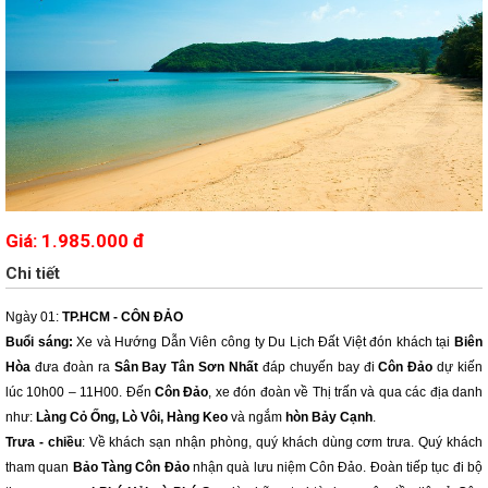
Giá: 1.985.000 đ
Chi tiết
Ngày 01:
TP.HCM - CÔN ĐẢO
Buổi sáng:
Xe và Hướng Dẫn Viên công ty Du Lịch Đất Việt đón khách tại
Biên
Hòa
đưa đoàn ra
Sân Bay Tân Sơn Nhất
đáp chuyến bay đi
Côn Đảo
dự kiến
lúc 10h00 – 11H00. Đến
Côn Đảo
, xe đón đoàn về Thị trấn và qua các địa danh
như:
Làng Cỏ Ống, Lò Vôi, Hàng Keo
và ngắm
hòn Bảy Cạnh
.
Trưa - chiều
: Về khách sạn nhận phòng, quý khách dùng cơm trưa. Quý khách
tham quan
Bảo Tàng Côn Đảo
nhận quà lưu niệm Côn Đảo. Đoàn tiếp tục đi bộ