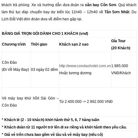
khách trả phòng. Xe và hướng dẫn đưa đoàn ra
sân bay Côn Sơn
. Quý khách
làm thủ tục đáp chuyến bay dự kiến lúc 11h40 – 12h40 về
Tân Sơn Nhất
. Du
Lịch Đất Việt đón đoàn đưa về điểm hẹn gặp lại.
BẢNG GIÁ TRỌN GÓI DÀNH CHO 1 KHÁCH (vnđ)
Gía Tour
Chương trình
Thời gian
Khách sạn 2 sao
(20 Khách)
Côn Đảo
http://www.condaohotel.com.vn
1.985.000
(Đi Về Máy Bay)
03 ngày 02 đêm
Hoặc tương đương
VNĐ/Khách
Vé máy bay khứ hồiI Sài Gòn –
Từ 2.400.000 -> 2.992.000 VNĐ
Côn Đảo
* Khách lẻ (2 - 10 khách) khởi hành thứ 5, 6, 7 hàng tuần
* Khách đoàn từ 11 người trở lên đi xe riêng và khởi hành theo yêu cầu.
* Giá vé trên chưa bao gồm vé tàu và vé máy bay (nếu có)