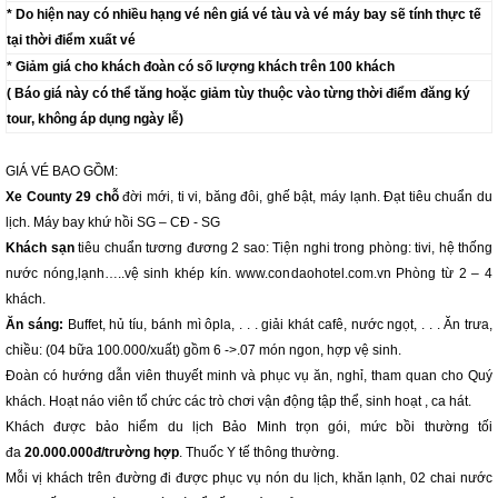
* Do hiện nay có nhiều hạng vé nên giá vé tàu và vé máy bay sẽ tính thực tế
tại thời điểm xuất vé
* Giảm giá cho khách đoàn có số lượng khách trên 100 khách
( Báo giá này có thể tăng hoặc giảm tùy thuộc vào từng thời điểm đăng ký
tour, không áp dụng ngày lễ)
GIÁ VÉ BAO GỒM:
Xe County 29 chỗ
đời mới, ti vi, băng đôi, ghế bật, máy lạnh. Đạt tiêu chuẩn du
lịch. Máy bay khứ hồi SG – CĐ - SG
Khách sạn
tiêu chuẩn tương đương 2 sao: Tiện nghi trong phòng: tivi, hệ thống
nước nóng,lạnh…..vệ sinh khép kín. www.condaohotel.com.vn Phòng từ 2 – 4
khách.
Ăn sáng:
Buffet, hủ tíu, bánh mì ôpla, . . . giải khát cafê, nước ngọt, . . . Ăn trưa,
chiều: (04 bữa 100.000/xuất) gồm 6 ->.07 món ngon, hợp vệ sinh.
Đoàn có hướng dẫn viên thuyết minh và phục vụ ăn, nghỉ, tham quan cho Quý
khách. Hoạt náo viên tổ chức các trò chơi vận động tập thể, sinh hoạt , ca hát.
Khách được bảo hiểm du lịch Bảo Minh trọn gói, mức bồi thường tối
đa
20.000.000đ/trường hợp
. Thuốc Y tế thông thường.
Mỗi vị khách trên đường đi được phục vụ nón du lịch, khăn lạnh, 02 chai nước