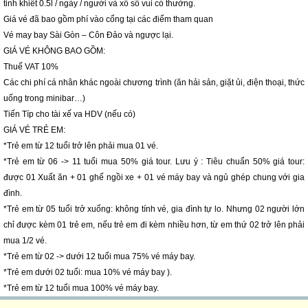
tinh khiết 0.5l / ngày / người và xổ số vui có thưởng.
Giá vé đã bao gồm phí vào cổng tại các điểm tham quan
Vé may bay Sài Gòn – Côn Đảo và ngược lại.
GIÁ VÉ KHÔNG BAO GỒM:
Thuế VAT 10%
Các chi phí cá nhân khác ngoài chương trình (ăn hải sản, giặt ủi, điện thoại, thức
uống trong minibar…)
Tiến Típ cho tài xế va HDV (nếu có)
GIÁ VÉ TRẺ EM:
*Trẻ em từ 12 tuổi trở lên phải mua 01 vé.
*Trẻ em từ 06 -> 11 tuổi mua 50% giá tour. Lưu ý : Tiêu chuẩn 50% giá tour:
được 01 Xuất ăn + 01 ghế ngồi xe + 01 vé máy bay và ngủ ghép chung với gia
đình.
*Trẻ em từ 05 tuổi trở xuống: không tính vé, gia đình tự lo. Nhưng 02 người lớn
chỉ được kèm 01 trẻ em, nếu trẻ em đi kèm nhiều hơn, từ em thứ 02 trở lên phải
mua 1/2 vé.
*Trẻ em từ 02 -> dưới 12 tuổi mua 75% vé máy bay.
*Trẻ em dưới 02 tuổi: mua 10% vé máy bay ).
*Trẻ em từ 12 tuổi mua 100% vé máy bay.