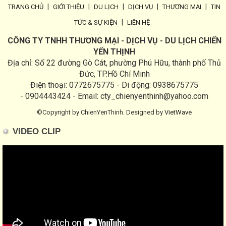
|
|
|
|
|
TRANG CHỦ
GIỚI THIỆU
DU LỊCH
DỊCH VỤ
THƯƠNG MẠI
TIN
|
TỨC & SỰ KIỆN
LIÊN HỆ
CÔNG TY TNHH THƯƠNG MẠI - DỊCH VỤ - DU LỊCH CHIẾN
YẾN THỊNH
Địa chỉ: Số 22 đường Gò Cát, phường Phú Hữu, thành phố Thủ
Đức, TP.Hồ Chí Minh
Điện thoại: 0772675775 - Di động: 0938675775
- 0904443424 - Email: cty_chienyenthinh@yahoo.com
©Copyright by ChienYenThinh. Designed by
VietWave
VIDEO CLIP