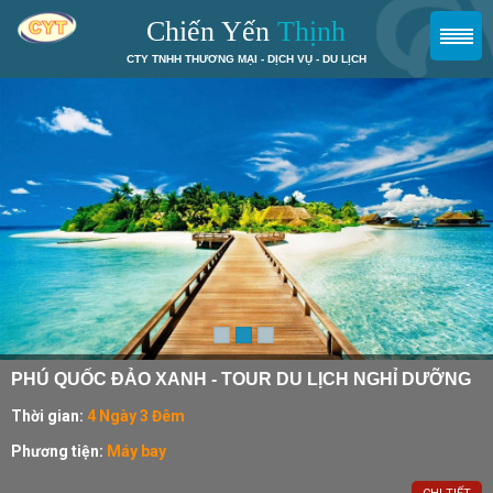
Chiến Yến
Thịnh
CTY TNHH THƯƠNG MẠI - DỊCH VỤ - DU LỊCH
TP HỒ CHÍ MINH - VŨNG TẦU - BÌNH CHÂU
Xuất phát từ:
TP Hồ Chí Minh
Kết thúc ở:
TP Hồ Chí Minh
Điểm đến:
Vũng Tầu – Bình Châu