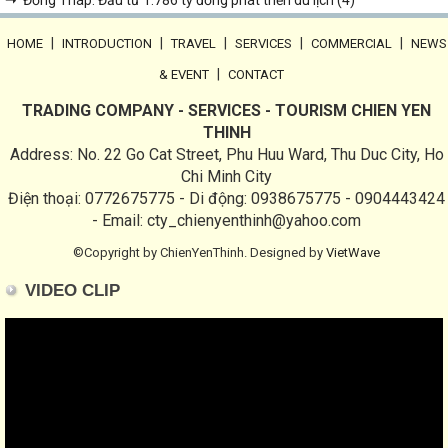
➝ Đồng Tháp: Đầu tư 1.786 tỷ đồng phát triển du lịch (4)
|
|
|
|
|
HOME
INTRODUCTION
TRAVEL
SERVICES
COMMERCIAL
NEWS
|
& EVENT
CONTACT
TRADING COMPANY - SERVICES - TOURISM CHIEN YEN
THINH
Address: No. 22 Go Cat Street, Phu Huu Ward, Thu Duc City, Ho
Chi Minh City
Điện thoại: 0772675775 - Di động: 0938675775 - 0904443424
- Email: cty_chienyenthinh@yahoo.com
©Copyright by ChienYenThinh. Designed by
VietWave
VIDEO CLIP