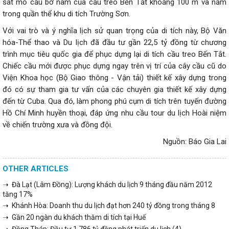
sát mố cầu bờ nam của cầu treo Bến Tắt khoảng 100 m và nằm
trong quần thể khu di tích Trường Sơn.
Với vai trò và ý nghĩa lịch sử quan trọng của di tích này, Bộ Văn
hóa-Thể thao và Du lịch đã đầu tư gần 22,5 tỷ đồng từ chương
trình mục tiêu quốc gia để phục dựng lại di tích cầu treo Bến Tắt.
Chiếc cầu mới được phục dựng ngay trên vị trí của cây cầu cũ do
Viện Khoa học (Bộ Giao thông - Vận tải) thiết kế xây dựng trong
đó có sự tham gia tư vấn của các chuyên gia thiết kế xây dựng
đến từ Cuba. Qua đó, làm phong phú cụm di tích trên tuyến đường
Hồ Chí Minh huyền thoại, đáp ứng nhu cầu tour du lịch Hoài niệm
về chiến trường xưa và đồng đội.
Nguồn: Báo Gia Lai
OTHER ARTICLES
➝ Đà Lạt (Lâm Đồng): Lượng khách du lịch 9 tháng đầu năm 2012
tăng 17%
➝ Khánh Hòa: Doanh thu du lịch đạt hơn 240 tỷ đồng trong tháng 8
➝ Gần 20 ngàn du khách thăm di tích tại Huế