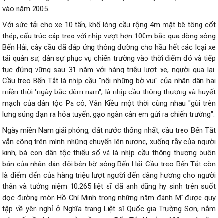
vào năm 2005.
Với sức tải cho xe 10 tấn, khổ lòng cầu rộng 4m mặt bê tông cốt
thép, cấu trúc cáp treo với nhịp vượt hơn 100m bắc qua dòng sông
Bến Hải, cây cầu đã đáp ứng thông đường cho hầu hết các loại xe
tải quân sự, dân sự phục vụ chiến trường vào thời điểm đó và tiếp
tục đứng vững sau 31 năm với hàng triệu lượt xe, người qua lại.
Cầu treo Bến Tắt là nhịp cầu "nối những bờ vui" của nhân dân hai
miền thời "ngày bắc đêm nam"; là nhịp cầu thông thương và huyết
mạch của dân tộc Pa cô, Vân Kiều một thời cùng nhau "gùi trên
lưng súng đạn ra hỏa tuyến, gạo ngàn cân em gửi ra chiến trường".
Ngày miền Nam giải phóng, đất nước thống nhất, cầu treo Bến Tắt
vẫn cõng trên mình những chuyến lên nương, xuống rẫy của người
kinh, bà con dân tộc thiểu số và là nhịp cầu thông thương buôn
bán của nhân dân đôi bên bờ sông Bến Hải. Cầu treo Bến Tắt còn
là điểm đến của hàng triệu lượt người đến dâng hương cho người
thân và tưởng niệm 10.265 liệt sĩ đã anh dũng hy sinh trên suốt
dọc đường mòn Hồ Chí Minh trong những năm đánh Mĩ được quy
tập về yên nghỉ ở Nghĩa trang Liệt sĩ Quốc gia Trường Sơn, nằm