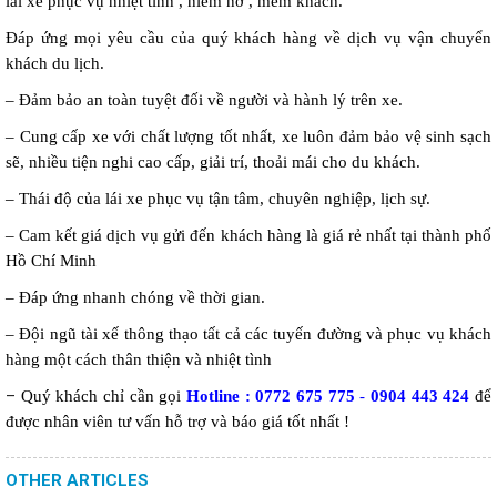
lái xe phục vụ nhiệt tình , niềm nở , mếm khách.
Đáp ứng mọi yêu cầu của quý khách hàng về dịch vụ vận chuyển
khách du lịch.
– Đảm bảo an toàn tuyệt đối về người và hành lý trên xe.
– Cung cấp xe với chất lượng tốt nhất, xe luôn đảm bảo vệ sinh sạch
sẽ, nhiều tiện nghi cao cấp, giải trí, thoải mái cho du khách.
– Thái độ của lái xe phục vụ tận tâm, chuyên nghiệp, lịch sự.
– Cam kết giá dịch vụ gửi đến khách hàng là giá rẻ nhất tại thành phố
Hồ Chí Minh
– Đáp ứng nhanh chóng về thời gian.
– Đội ngũ tài xế thông thạo tất cả các tuyến đường và phục vụ khách
hàng một cách thân thiện và nhiệt tình
–
Quý khách chỉ cần gọi
Hotline : 0772 675 775
-
0904 443 424
để
được nhân viên tư vấn hỗ trợ và báo giá tốt nhất !
OTHER ARTICLES