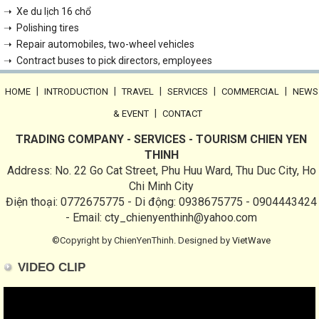
➝ Xe du lịch 16 chổ
➝ Polishing tires
➝ Repair automobiles, two-wheel vehicles
➝ Contract buses to pick directors, employees
|
|
|
|
|
HOME
INTRODUCTION
TRAVEL
SERVICES
COMMERCIAL
NEWS
|
& EVENT
CONTACT
TRADING COMPANY - SERVICES - TOURISM CHIEN YEN
THINH
Address: No. 22 Go Cat Street, Phu Huu Ward, Thu Duc City, Ho
Chi Minh City
Điện thoại: 0772675775 - Di động: 0938675775 - 0904443424
- Email: cty_chienyenthinh@yahoo.com
©Copyright by ChienYenThinh. Designed by
VietWave
VIDEO CLIP