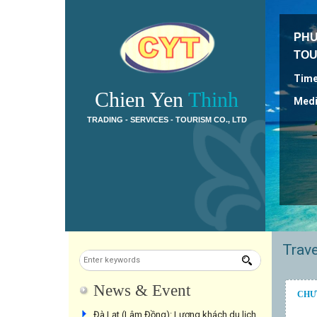
PHU
TOU
Time
Chien Yen
Thinh
Media
TRADING - SERVICES - TOURISM CO., LTD
Trave
News & Event
CHƯƠN
Đà Lạt (Lâm Đồng): Lượng khách du lịch