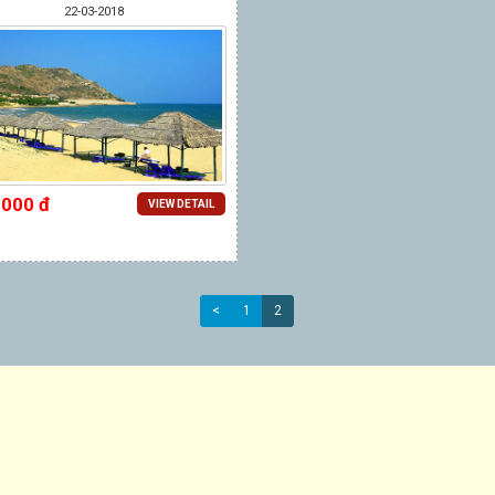
22-03-2018
.000 đ
VIEW DETAIL
<
1
2