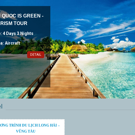
 QUOC IS GREEN -
RISM TOUR
: 4 Days 3 Nights
: Aircraft
DETAIL
l
G TRÌNH DU LỊCH LONG HẢI –
VŨNG TÀU